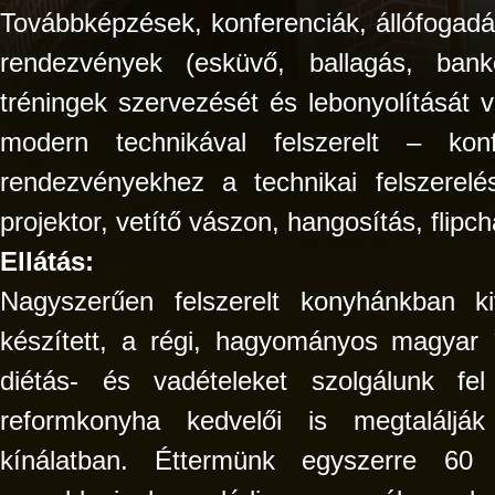
Továbbképzések, konferenciák, állófogadá
rendezvények (esküvő, ballagás, banke
tréningek szervezését és lebonyolítását v
modern technikával felszerelt – kon
rendezvényekhez a technikai felszerelést
projektor, vetítő vászon, hangosítás, flipch
Ellátás:
Nagyszerűen felszerelt konyhánkban ki
készített, a régi, hagyományos magyar í
diétás- és vadételeket szolgálunk f
reformkonyha kedvelői is megtaláljá
kínálatban. Éttermünk egyszerre 60 