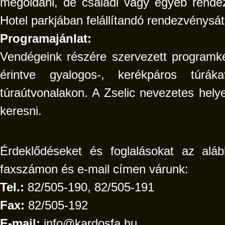
megoldani, de családi vagy egyéb rend
Hotel parkjában felállítandó rendezvénysá
Programajánlat:
Vendégeink részére szervezett programkén
érintve gyalogos-, kerékpáros túrák
túraútvonalakon. A Zselic nevezetes helyei
keresni.
Érdeklődéseket és foglalásokat az alá
faxszámon és e-mail címen várunk:
Tel.:
82/505-190, 82/505-191
Fax:
82/505-192
E-mail:
info@kardosfa.hu