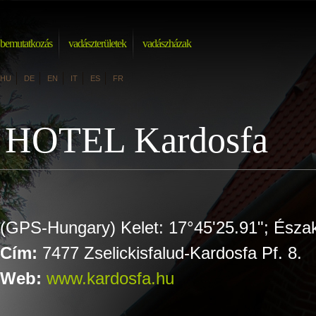
bemutatkozás
vadászterületek
vadászházak
HU
DE
EN
IT
ES
FR
HOTEL Kardosfa
(GPS-Hungary) Kelet: 17°45'25.91"; Észak
Cím:
7477 Zselickisfalud-Kardosfa Pf. 8.
Web:
www.kardosfa.hu