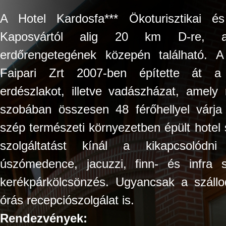
A Hotel Kardosfa*** Ökoturisztikai é
Kaposvártól alig 20 km D-re, a
erdőrengetegének közepén található.
Faipari Zrt 2007-ben építette át a 
erdészlakot, illetve vadászházat, amely
szobában összesen 48 férőhellyel várja 
szép természeti környezetben épült hotel
szolgáltatást kínál a kikapcsolódn
úszómedence, jacuzzi, finn- és infra 
kerékpárkölcsönzés. Ugyancsak a szállod
órás recepciószolgálat is.
Rendezvények: